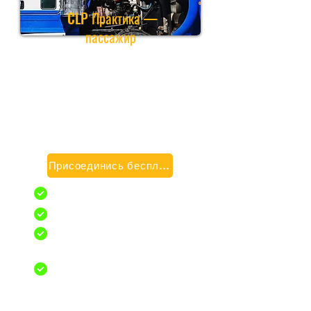
CLP Практика —
пассажир
Практика выдачи разрешений
пассажирам на коммерческие
перевозки
Разовая покупка действительна в
течение 3 месяцев. Может быть продлен
при необходимости
Присоединись бесплатно
Общие знания
Воздушные тормоза
Комбинированные
автомобили
Неограниченное
количество попыток
викторины