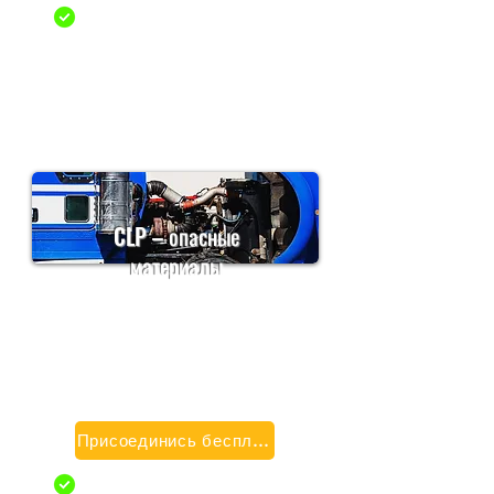
Гарантия
прохождения
CLP – опасные
материалы
Практика выдачи разрешений
HazMat Commercial Leaner
Разовая покупка действительна в
течение 3 месяцев. Может быть продлен
при необходимости
Присоединись бесплатно
Общие знания