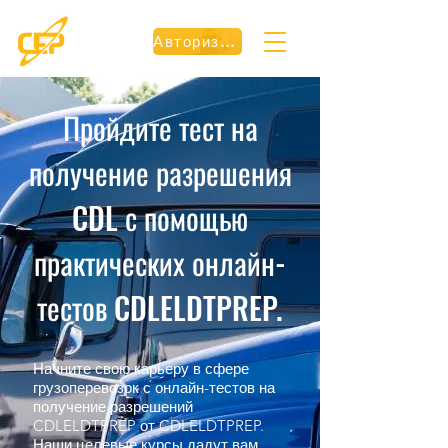
Авторизоваться
Пройдите тест на
получение разрешения
CDL с помощью
практических онлайн-
тестов CDLELDTPREP.
Начните свою карьеру в сфере
грузоперевозок с онлайн-тестов на
получение разрешений
CDLELDTPREP от CDLELDTPREP.
Наши целевые курсы дадут вам