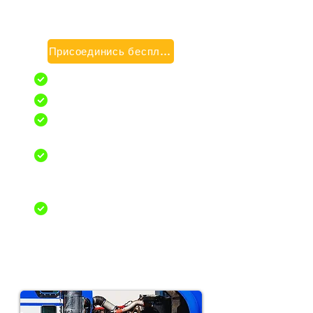
Разовая покупка действительна в
течение 30 дней. Может быть продлен
при необходимости
Присоединись бесплатно
Общие знания
Воздушные тормоза
Комбинированные
автомобили
Неограниченное
количество попыток
викторины
Гарантия прохода