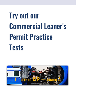
Try out our
Commercial Leaner's
Permit Practice
Tests
Практика CLP — класс A
Практика получения разрешений
на работу с коммерческими
предприятиями класса A